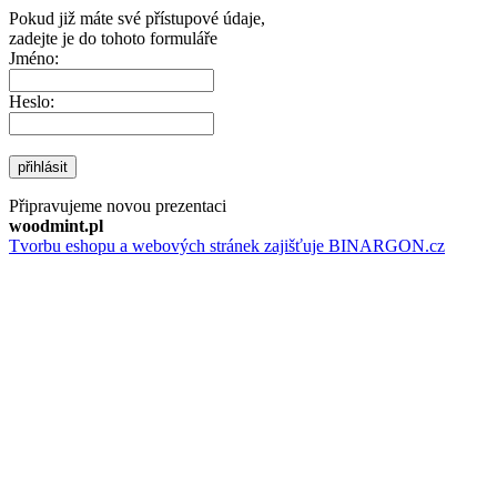
Pokud již máte své přístupové údaje,
zadejte je do tohoto formuláře
Jméno:
Heslo:
přihlásit
Připravujeme novou prezentaci
woodmint.pl
Tvorbu eshopu a webových stránek zajišťuje BINARGON.cz