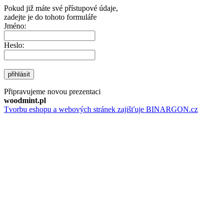
Pokud již máte své přístupové údaje,
zadejte je do tohoto formuláře
Jméno:
Heslo:
přihlásit
Připravujeme novou prezentaci
woodmint.pl
Tvorbu eshopu a webových stránek zajišťuje BINARGON.cz