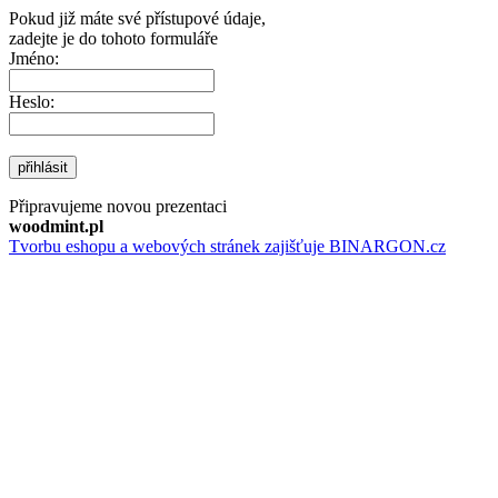
Pokud již máte své přístupové údaje,
zadejte je do tohoto formuláře
Jméno:
Heslo:
přihlásit
Připravujeme novou prezentaci
woodmint.pl
Tvorbu eshopu a webových stránek zajišťuje BINARGON.cz