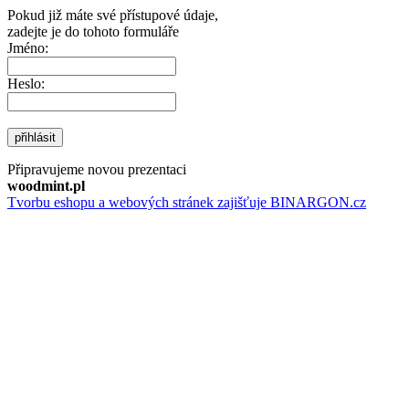
Pokud již máte své přístupové údaje,
zadejte je do tohoto formuláře
Jméno:
Heslo:
přihlásit
Připravujeme novou prezentaci
woodmint.pl
Tvorbu eshopu a webových stránek zajišťuje BINARGON.cz