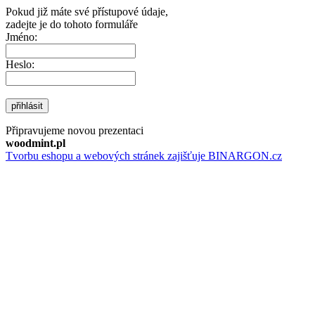
Pokud již máte své přístupové údaje,
zadejte je do tohoto formuláře
Jméno:
Heslo:
přihlásit
Připravujeme novou prezentaci
woodmint.pl
Tvorbu eshopu a webových stránek zajišťuje BINARGON.cz