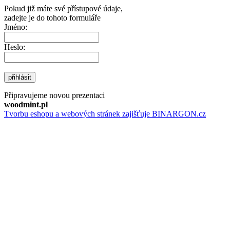
Pokud již máte své přístupové údaje,
zadejte je do tohoto formuláře
Jméno:
Heslo:
přihlásit
Připravujeme novou prezentaci
woodmint.pl
Tvorbu eshopu a webových stránek zajišťuje BINARGON.cz