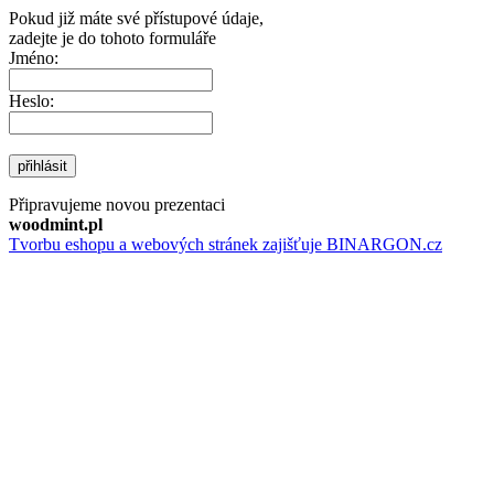
Pokud již máte své přístupové údaje,
zadejte je do tohoto formuláře
Jméno:
Heslo:
přihlásit
Připravujeme novou prezentaci
woodmint.pl
Tvorbu eshopu a webových stránek zajišťuje BINARGON.cz