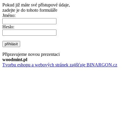
Pokud již máte své přístupové údaje,
zadejte je do tohoto formuláře
Jméno:
Heslo:
přihlásit
Připravujeme novou prezentaci
woodmint.pl
Tvorbu eshopu a webových stránek zajišťuje BINARGON.cz