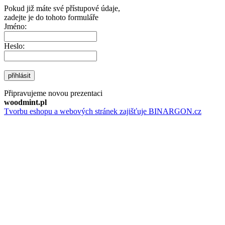
Pokud již máte své přístupové údaje,
zadejte je do tohoto formuláře
Jméno:
Heslo:
přihlásit
Připravujeme novou prezentaci
woodmint.pl
Tvorbu eshopu a webových stránek zajišťuje BINARGON.cz