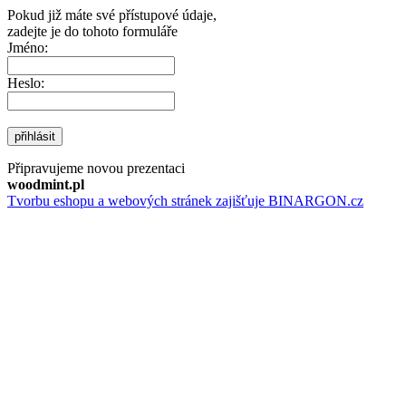
Pokud již máte své přístupové údaje,
zadejte je do tohoto formuláře
Jméno:
Heslo:
přihlásit
Připravujeme novou prezentaci
woodmint.pl
Tvorbu eshopu a webových stránek zajišťuje BINARGON.cz