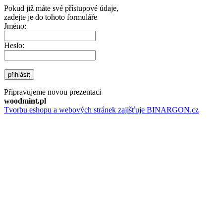
Pokud již máte své přístupové údaje,
zadejte je do tohoto formuláře
Jméno:
Heslo:
přihlásit
Připravujeme novou prezentaci
woodmint.pl
Tvorbu eshopu a webových stránek zajišťuje BINARGON.cz