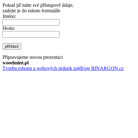
Pokud již máte své přístupové údaje,
zadejte je do tohoto formuláře
Jméno:
Heslo:
přihlásit
Připravujeme novou prezentaci
woodmint.pl
Tvorbu eshopu a webových stránek zajišťuje BINARGON.cz