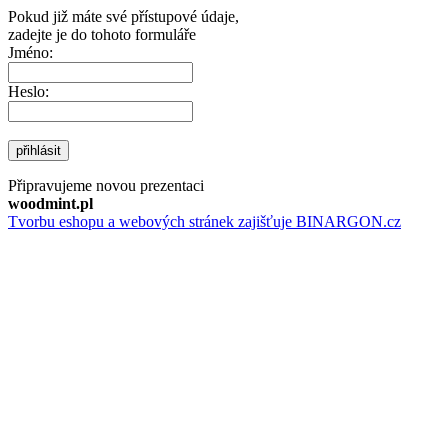
Pokud již máte své přístupové údaje,
zadejte je do tohoto formuláře
Jméno:
Heslo:
přihlásit
Připravujeme novou prezentaci
woodmint.pl
Tvorbu eshopu a webových stránek zajišťuje BINARGON.cz