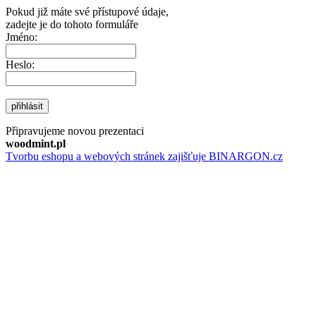
Pokud již máte své přístupové údaje,
zadejte je do tohoto formuláře
Jméno:
Heslo:
přihlásit
Připravujeme novou prezentaci
woodmint.pl
Tvorbu eshopu a webových stránek zajišťuje BINARGON.cz