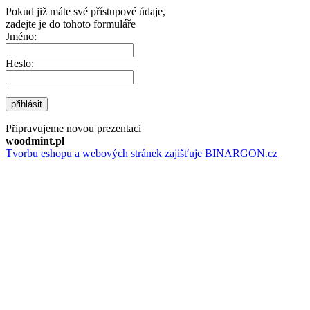
Pokud již máte své přístupové údaje,
zadejte je do tohoto formuláře
Jméno:
Heslo:
přihlásit
Připravujeme novou prezentaci
woodmint.pl
Tvorbu eshopu a webových stránek zajišťuje BINARGON.cz