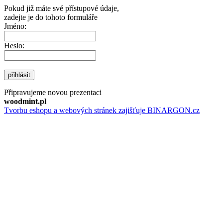
Pokud již máte své přístupové údaje,
zadejte je do tohoto formuláře
Jméno:
Heslo:
přihlásit
Připravujeme novou prezentaci
woodmint.pl
Tvorbu eshopu a webových stránek zajišťuje BINARGON.cz