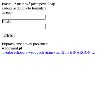
Pokud již máte své přístupové údaje,
zadejte je do tohoto formuláře
Jméno:
Heslo:
přihlásit
Připravujeme novou prezentaci
woodmint.pl
Tvorbu eshopu a webových stránek zajišťuje BINARGON.cz