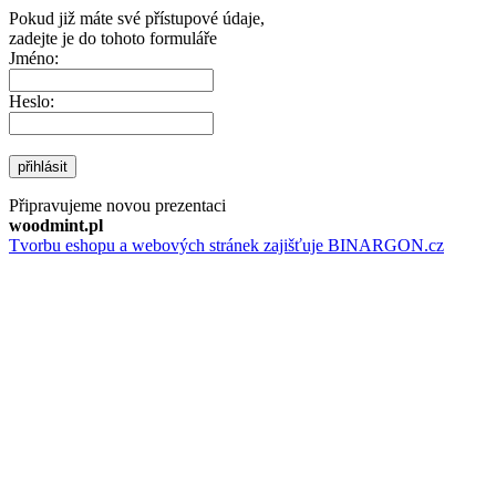
Pokud již máte své přístupové údaje,
zadejte je do tohoto formuláře
Jméno:
Heslo:
přihlásit
Připravujeme novou prezentaci
woodmint.pl
Tvorbu eshopu a webových stránek zajišťuje BINARGON.cz