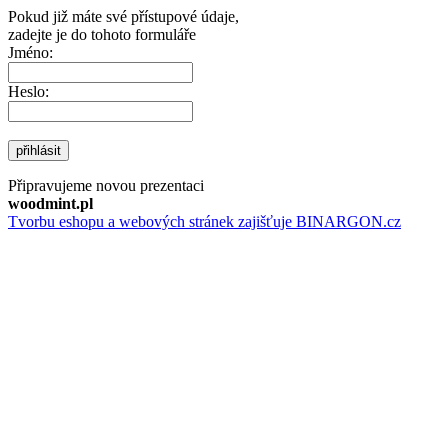
Pokud již máte své přístupové údaje,
zadejte je do tohoto formuláře
Jméno:
Heslo:
přihlásit
Připravujeme novou prezentaci
woodmint.pl
Tvorbu eshopu a webových stránek zajišťuje BINARGON.cz