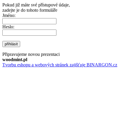
Pokud již máte své přístupové údaje,
zadejte je do tohoto formuláře
Jméno:
Heslo:
přihlásit
Připravujeme novou prezentaci
woodmint.pl
Tvorbu eshopu a webových stránek zajišťuje BINARGON.cz