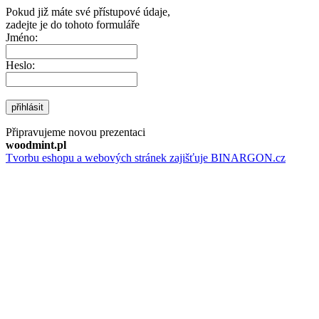
Pokud již máte své přístupové údaje,
zadejte je do tohoto formuláře
Jméno:
Heslo:
přihlásit
Připravujeme novou prezentaci
woodmint.pl
Tvorbu eshopu a webových stránek zajišťuje BINARGON.cz