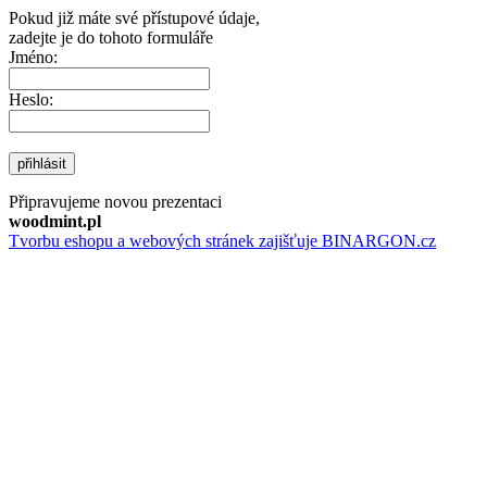
Pokud již máte své přístupové údaje,
zadejte je do tohoto formuláře
Jméno:
Heslo:
přihlásit
Připravujeme novou prezentaci
woodmint.pl
Tvorbu eshopu a webových stránek zajišťuje BINARGON.cz