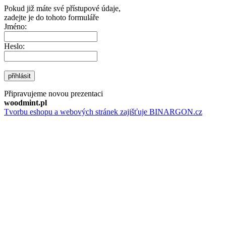
Pokud již máte své přístupové údaje,
zadejte je do tohoto formuláře
Jméno:
Heslo:
přihlásit
Připravujeme novou prezentaci
woodmint.pl
Tvorbu eshopu a webových stránek zajišťuje BINARGON.cz