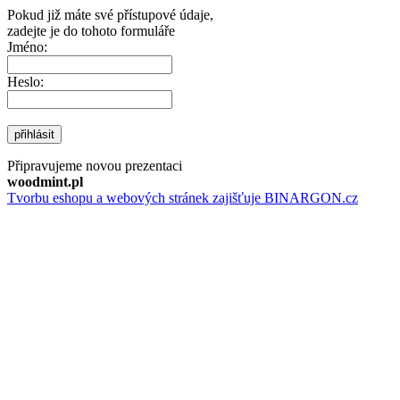
Pokud již máte své přístupové údaje,
zadejte je do tohoto formuláře
Jméno:
Heslo:
přihlásit
Připravujeme novou prezentaci
woodmint.pl
Tvorbu eshopu a webových stránek zajišťuje BINARGON.cz