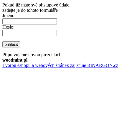
Pokud již máte své přístupové údaje,
zadejte je do tohoto formuláře
Jméno:
Heslo:
přihlásit
Připravujeme novou prezentaci
woodmint.pl
Tvorbu eshopu a webových stránek zajišťuje BINARGON.cz