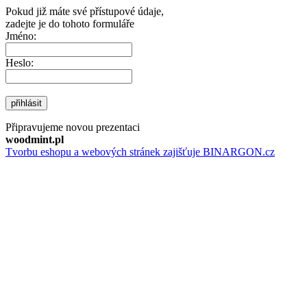
Pokud již máte své přístupové údaje,
zadejte je do tohoto formuláře
Jméno:
Heslo:
přihlásit
Připravujeme novou prezentaci
woodmint.pl
Tvorbu eshopu a webových stránek zajišťuje BINARGON.cz