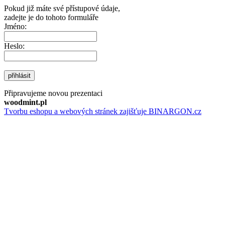
Pokud již máte své přístupové údaje,
zadejte je do tohoto formuláře
Jméno:
Heslo:
přihlásit
Připravujeme novou prezentaci
woodmint.pl
Tvorbu eshopu a webových stránek zajišťuje BINARGON.cz