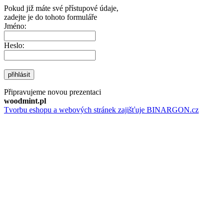
Pokud již máte své přístupové údaje,
zadejte je do tohoto formuláře
Jméno:
Heslo:
přihlásit
Připravujeme novou prezentaci
woodmint.pl
Tvorbu eshopu a webových stránek zajišťuje BINARGON.cz