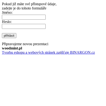
Pokud již máte své přístupové údaje,
zadejte je do tohoto formuláře
Jméno:
Heslo:
přihlásit
Připravujeme novou prezentaci
woodmint.pl
Tvorbu eshopu a webových stránek zajišťuje BINARGON.cz