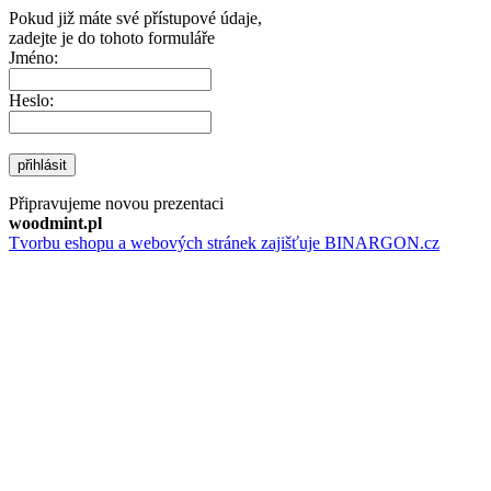
Pokud již máte své přístupové údaje,
zadejte je do tohoto formuláře
Jméno:
Heslo:
přihlásit
Připravujeme novou prezentaci
woodmint.pl
Tvorbu eshopu a webových stránek zajišťuje BINARGON.cz