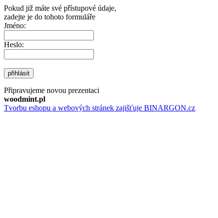
Pokud již máte své přístupové údaje,
zadejte je do tohoto formuláře
Jméno:
Heslo:
přihlásit
Připravujeme novou prezentaci
woodmint.pl
Tvorbu eshopu a webových stránek zajišťuje BINARGON.cz