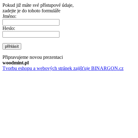
Pokud již máte své přístupové údaje,
zadejte je do tohoto formuláře
Jméno:
Heslo:
přihlásit
Připravujeme novou prezentaci
woodmint.pl
Tvorbu eshopu a webových stránek zajišťuje BINARGON.cz